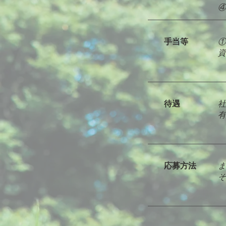
​
手当等
①
​
待遇
社
有
応募方法
ま
そ