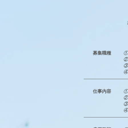
募集職種
①
​
③
​
仕事内容
①
​
③
​