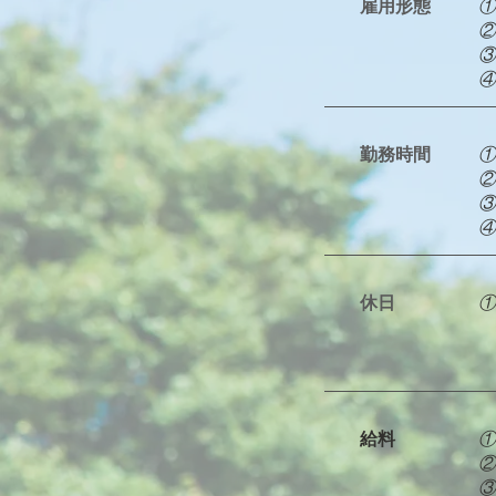
​雇用形態
①
​
③
​
​勤務時間
①
​
③
​
休日
①
給料
①
​
③