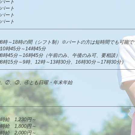
パート
②パート
パート
④パート
8時～18時の間（シフト制）※パートの方は短時間でも可能で
②10時45分～14時45分
8時45分～16時45分（午前のみ、午後のみ可、要相談）
④8時15分～9時、12時～13時30分、16時30分～17時30分）
、②、③、④とも日曜・年末年始
時給 1,230円～
②時給 1,800円～
時給 2,000円～