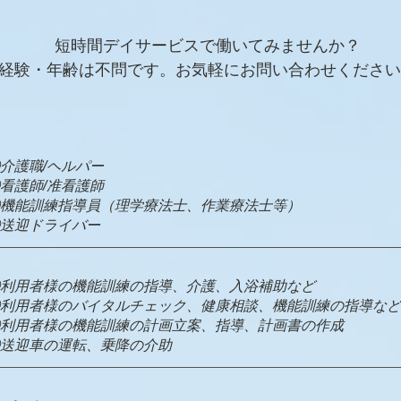
短時間デイサービスで働いてみませんか？
​経験・年齢は不問です。お気軽にお問い合わせくださ
介護職/ヘルパー
②看護師/准看護師
機能訓練指導員（理学療法士、作業療法士等）
④送迎ドライバー
利用者様の機能訓練の指導、介護、入浴補助など​
②利用者様のバイタルチェック、健康相談、機能訓練の指導など
利用者様の機能訓練の計画立案、指導、計画書の作成
④送迎車の運転、乗降の介助