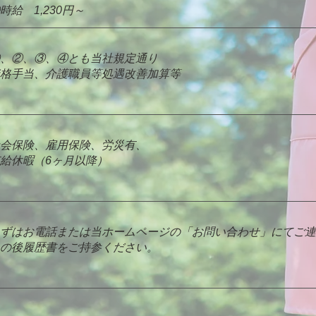
④時給 1,230円～
、②、③、④とも当社規定通り
資格手当、介護職員等処遇改善加算等
会保険、雇用保険、労災有、
給休暇（6ヶ月以降）
ずはお電話または当ホームページの「お問い合わせ」にてご連
の後履歴書をご持参ください。